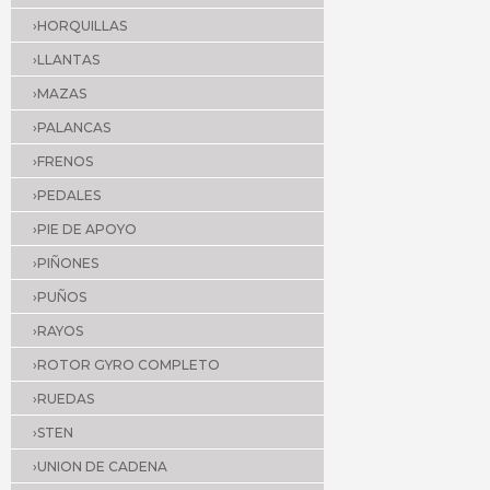
›HORQUILLAS
›LLANTAS
›MAZAS
›PALANCAS
›FRENOS
›PEDALES
›PIE DE APOYO
›PIÑONES
›PUÑOS
›RAYOS
›ROTOR GYRO COMPLETO
›RUEDAS
›STEN
›UNION DE CADENA