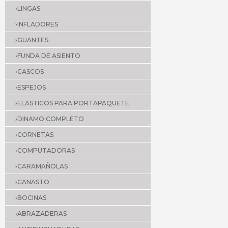
›LINGAS
›INFLADORES
›GUANTES
›FUNDA DE ASIENTO
›CASCOS
›ESPEJOS
›ELASTICOS PARA PORTAPAQUETE
›DINAMO COMPLETO
›CORNETAS
›COMPUTADORAS
›CARAMAÑOLAS
›CANASTO
›BOCINAS
›ABRAZADERAS