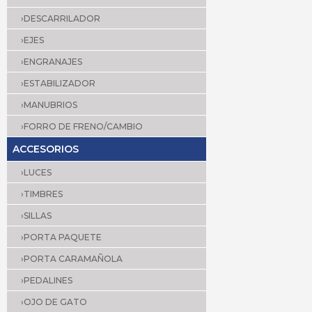
›DESCARRILADOR
›EJES
›ENGRANAJES
›ESTABILIZADOR
›MANUBRIOS
›FORRO DE FRENO/CAMBIO
ACCESORIOS
›LUCES
›TIMBRES
›SILLAS
›PORTA PAQUETE
›PORTA CARAMAÑOLA
›PEDALINES
›OJO DE GATO