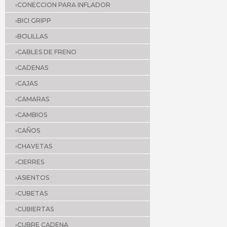
›CONECCION PARA INFLADOR
›BICI GRIPP
›BOLILLAS
›CABLES DE FRENO
›CADENAS
›CAJAS
›CAMARAS
›CAMBIOS
›CAÑOS
›CHAVETAS
›CIERRES
›ASIENTOS
›CUBETAS
›CUBIERTAS
›CUBRE CADENA