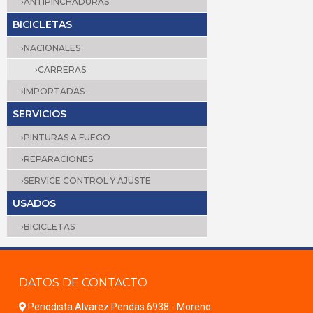
›ANTIPINCHADURAS
BICICLETAS
›NACIONALES
›CARRERAS
›IMPORTADAS
SERVICIOS
›PINTURAS A FUEGO
›REPARACIONES
›SERVICE CONTROL Y AJUSTE
USADOS
›BICICLETAS
DATOS DE CONTACTO
Periodista Alvarez Pendas 6938 - Moreno