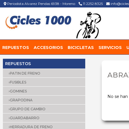
Periodista Alvarez Pendas 6938 - Moreno
11.2252.8325
info@cicle
REPUESTOS
ACCESORIOS
BICICLETAS
SERVICIOS
REPUESTOS
ABRA
›PATIN DE FRENO
›FUSIBLES
›GOMINES
No se han 
›GRAPODINA
›GRUPO DE CAMBIO
›GUARDABARRO
›HERRADURA DE FRENO